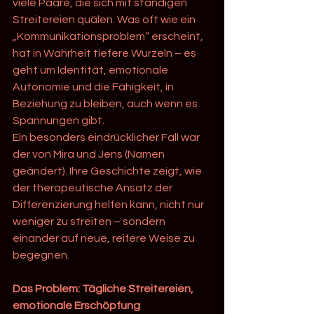
viele Paare, die sich mit ständigen 
Streitereien quälen. Was oft wie ein 
„Kommunikationsproblem“ erscheint, 
hat in Wahrheit tiefere Wurzeln – es 
geht um Identität, emotionale 
Autonomie und die Fähigkeit, in 
Beziehung zu bleiben, auch wenn es 
Spannungen gibt.
Ein besonders eindrücklicher Fall war 
der von Mira und Jens (Namen 
geändert). Ihre Geschichte zeigt, wie 
der therapeutische Ansatz der 
Differenzierung helfen kann, nicht nur 
weniger zu streiten – sondern 
einander auf neue, reifere Weise zu 
begegnen.
Das Problem: Tägliche Streitereien, 
emotionale Erschöpfung