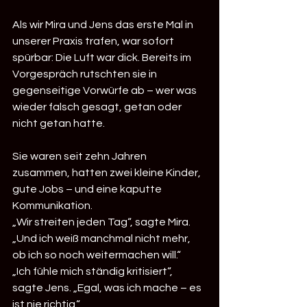
Als wir Mira und Jens das erste Mal in 
unserer Praxis trafen, war sofort 
spürbar: Die Luft war dick. Bereits im 
Vorgespräch rutschten sie in 
gegenseitige Vorwürfe ab – wer was 
wieder falsch gesagt, getan oder 
nicht getan hatte.
Sie waren seit zehn Jahren 
zusammen, hatten zwei kleine Kinder, 
gute Jobs – und eine kaputte 
Kommunikation.
„Wir streiten jeden Tag“, sagte Mira. 
„Und ich weiß manchmal nicht mehr, 
ob ich so noch weitermachen will.“
„Ich fühle mich ständig kritisiert“, 
sagte Jens. „Egal, was ich mache – es 
ist nie richtig.“