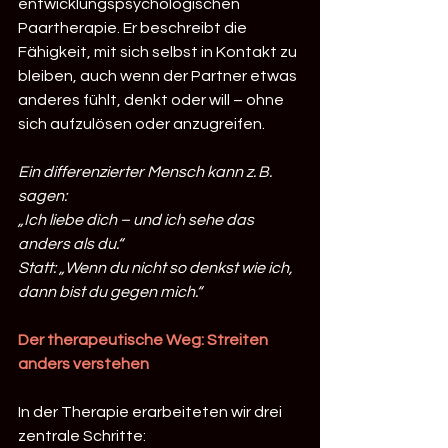
entwicklungspsychologischen 
Paartherapie. Er beschreibt die 
Fähigkeit, mit sich selbst in Kontakt zu 
bleiben, auch wenn der Partner etwas 
anderes fühlt, denkt oder will – ohne 
sich aufzulösen oder anzugreifen.
Ein differenzierter Mensch kann z. B. 
sagen:
„Ich liebe dich – und ich sehe das 
anders als du.“
Statt: „Wenn du nicht so denkst wie ich, 
dann bist du gegen mich.“
Der therapeutische Weg: Streiten 
anders verstehen
In der Therapie erarbeiteten wir drei 
zentrale Schritte: