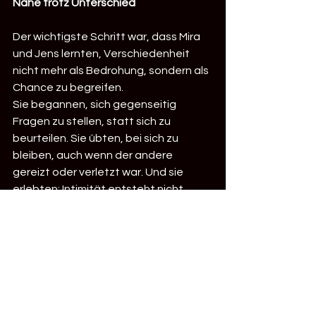
Nähe trotz Unterschied
Der wichtigste Schritt war, dass Mira 
und Jens lernten, Verschiedenheit 
nicht mehr als Bedrohung, sondern als 
Chance zu begreifen.
Sie begannen, sich gegenseitig 
Fragen zu stellen, statt sich zu 
beurteilen. Sie übten, bei sich zu 
bleiben, auch wenn der andere 
gereizt oder verletzt war. Und sie 
erlebten: Intimität entsteht nicht 
durch Verschmelzung – sondern durch 
das mutige Nebeneinander zweier 
eigenständiger Menschen.
Das Ergebnis: Weniger Streit – mehr 
Verbindung